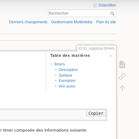
S'identifier
Derniers changements
Gestionnaire Multimédia
Plan du site
tcl:tcl_eggdrop:timers
Table des matières
timers
Description
Syntaxe
Exemples
Voir aussi
Copier
par timer composée des informations suivante: