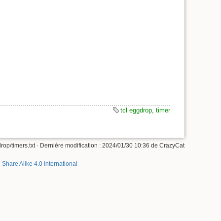
tcl eggdrop
,
timer
drop/timers.txt
· Dernière modification :
2024/01/30 10:36
de
CrazyCat
-Share Alike 4.0 International