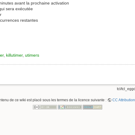
nutes avant la prochaine activation
ui sera exécutée
r
currences restantes
mer
,
killutimer
,
utimers
tcl/tcl_egg
ntenu de ce wiki est placé sous les termes de la licence suivante :
CC Attribution