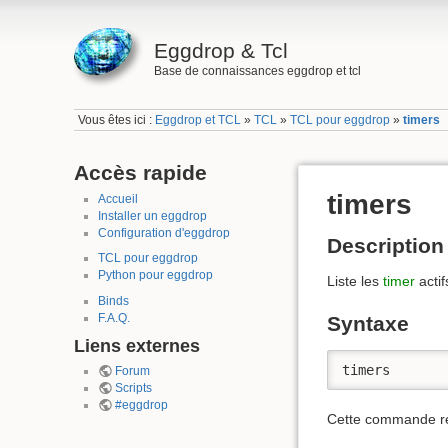
Eggdrop & Tcl
Base de connaissances eggdrop et tcl
Vous êtes ici :
Eggdrop et TCL
»
TCL
»
TCL pour eggdrop
»
timers
Accès rapide
timers
Accueil
Installer un eggdrop
Configuration d'eggdrop
Description
TCL pour eggdrop
Python pour eggdrop
Liste les
timer
actif
Binds
F.A.Q.
Syntaxe
Liens externes
timers
Forum
Scripts
#eggdrop
Cette commande ren