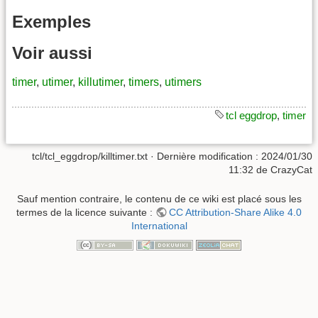
Exemples
Voir aussi
timer
,
utimer
,
killutimer
,
timers
,
utimers
tcl eggdrop
,
timer
tcl/tcl_eggdrop/killtimer.txt
· Dernière modification :
2024/01/30
11:32
de
CrazyCat
Sauf mention contraire, le contenu de ce wiki est placé sous les
termes de la licence suivante :
CC Attribution-Share Alike 4.0
International