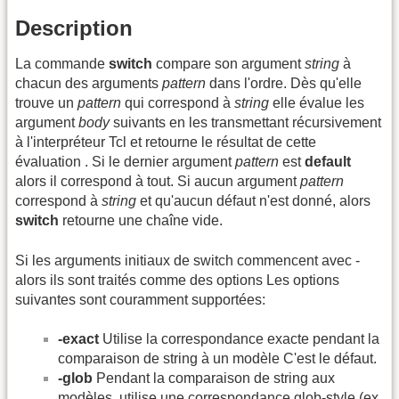
Description
La commande
switch
compare son argument
string
à
chacun des arguments
pattern
dans l'ordre. Dès qu'elle
trouve un
pattern
qui correspond à
string
elle évalue les
argument
body
suivants en les transmettant récursivement
à l'interpréteur Tcl et retourne le résultat de cette
évaluation . Si le dernier argument
pattern
est
default
alors il correspond à tout. Si aucun argument
pattern
correspond à
string
et qu'aucun défaut n'est donné, alors
switch
retourne une chaîne vide.
Si les arguments initiaux de switch commencent avec -
alors ils sont traités comme des options Les options
suivantes sont couramment supportées:
-exact
Utilise la correspondance exacte pendant la
comparaison de string à un modèle C'est le défaut.
-glob
Pendant la comparaison de string aux
modèles, utilise une correspondance glob-style (ex.