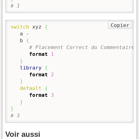
# 1
Copier
switch
 xyz 
{
   a -

   b 
{
      # Placement Correct du Commentaire
format
1
}
library
{
format
2
}
default
{
format
3
}
}
# 3
Voir aussi