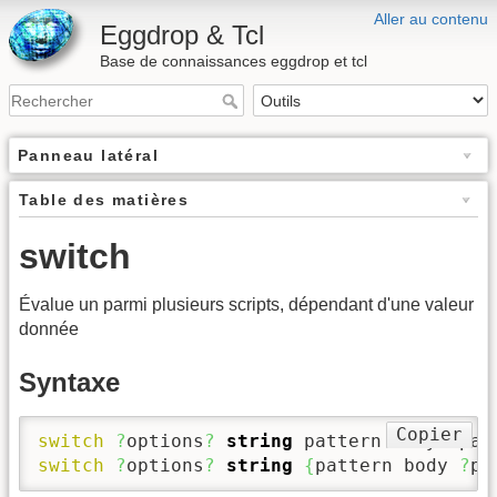
Aller au contenu
Eggdrop & Tcl
Base de connaissances eggdrop et tcl
Panneau latéral
Table des matières
switch
Évalue un parmi plusieurs scripts, dépendant d'une valeur
donnée
Syntaxe
Copier
switch
?
options
?
string
 pattern body 
?
pat
switch
?
options
?
string
{
pattern body 
?
pa