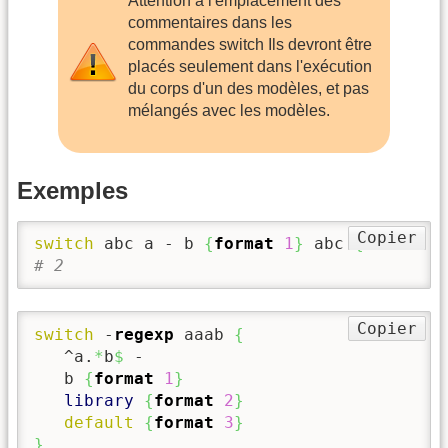
Attention à l'emplacement des
commentaires dans les
commandes switch Ils devront être
placés seulement dans l'exécution
du corps d'un des modèles, et pas
mélangés avec les modèles.
Exemples
Copier
switch
 abc a - b 
{
format
1
}
 abc 
{
format
2
# 2
Copier
switch
 -
regexp
 aaab 
{
   ^a.
*
b
$
 -

   b 
{
format
1
}
library
{
format
2
}
default
{
format
3
}
}