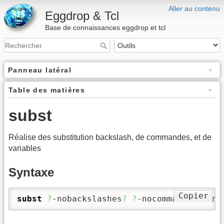
Aller au contenu
Eggdrop & Tcl
Base de connaissances eggdrop et tcl
Panneau latéral
Table des matières
subst
Réalise des substitution backslash, de commandes, et de
variables
Syntaxe
Copier
subst
?
-nobackslashes
?
?
-nocommands
?
?
-no