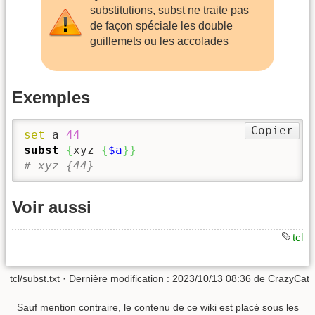
substitutions, subst ne traite pas
de façon spéciale les double
guillemets ou les accolades
Exemples
Copier
set
 a 
44
subst
{
xyz 
{
$a
}
}
# xyz {44}
Voir aussi
tcl
tcl/subst.txt
· Dernière modification :
2023/10/13 08:36
de
CrazyCat
Sauf mention contraire, le contenu de ce wiki est placé sous les